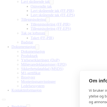
Lavt skrånende tak
Omvendte tak
Lavt skrånende tak (FF-PIR)
Lavt skrånende tak (FF-EPS)
Tilleggsisolering
Tilleggsisolering (FF-PIR)
Tilleggsisolering (FF-EPS)
Tak og loftsrom
Taket (FF-PIR)
Badstue
Dokumentasjon
Dokumentasjon
Produktark
Ytelseserklæringer (DoP)
Miljøvaredeklarasjoner (EPD)
Sikkerhetsdatablad (MSDS)
M1-sertifikat
Brosjyrer
Om info
Monteringsanvisninger
Ledelsessystem
Vi bruker 
Kontaktinformasjon
ytelse og b
og annonse
Produkter