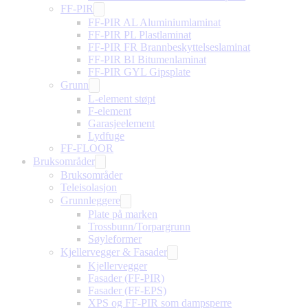
FF-PIR
FF-PIR AL Aluminiumlaminat
FF-PIR PL Plastlaminat
FF-PIR FR Brannbeskyttelseslaminat
FF-PIR BI Bitumenlaminat
FF-PIR GYL Gipsplate
Grunn
L-element støpt
F-element
Garasjeelement
Lydfuge
FF-FLOOR
Bruksområder
Bruksområder
Teleisolasjon
Grunnleggere
Plate på marken
Trossbunn/Torpargrunn
Søyleformer
Kjellervegger & Fasader
Kjellervegger
Fasader (FF-PIR)
Fasader (FF-EPS)
XPS og FF-PIR som dampsperre