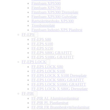
Finnfoam XPS500
Finnfoam XPS700
Finnfoam XPS300 Drensplate
Finnfoam XPS300 Gulvplate
Rørisoleringsboks XPS300
Trossbunnplate
Finnfoam Industri-XPS Planfrest
FF-EPS
FF-EPS S80
FF-EPS S100
FF-EPS S150
FF-EPS S80G GRAFITT
FF-EPS S100G GRAFITT
FF-EPS LOCK
FF-EPS LOCK S80
FF-EPS LOCK S100
FF-EPS LOCK X S100 Drensplate
FF-EPS LOCK S80G GRAFITT
FF-EPS LOCK S100G GRAFITT
FF-EPS LOCK X S80G Drensplate
FF-PIR
FF-PIR AL Aluminiumlaminat
FF-PIR PL Plastlaminat
FF-PIR FR Brannbeskyttelseslaminat