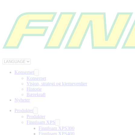
Konsernet
Konsernet
Visjon, strategi og kjerneverdier
Historie
Bærekraft
Nyheter
Produkter
Produkter
Finnfoam XPS
Finnfoam XPS300
Finnfoam XPS400