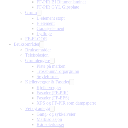
FF-PIR BI Bitumenlaminat
FF-PIR GYL Gipsplate
Grunn
L-element støpt
F-element
Garasjeelement
Lydfuge
FF-FLOOR
Bruksområder
Bruksområder
Teleisolasjon
Grunnleggere
Plate på marken
Trossbunn/Torpargrunn
Søyleformer
Kjellervegger & Fasader
Kjellervegger
Fasader (FF-PIR)
Fasader (FF-EPS)
XPS og FF-PIR som dampsperre
Vei og anlegg
Gang- og sykkelveier
Markisolasjon
Rørisolerkasser