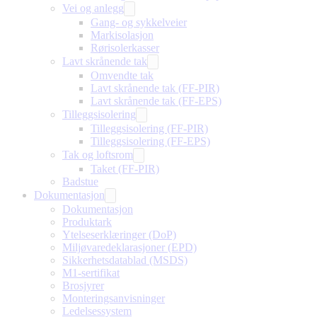
Vei og anlegg
Gang- og sykkelveier
Markisolasjon
Rørisolerkasser
Lavt skrånende tak
Omvendte tak
Lavt skrånende tak (FF-PIR)
Lavt skrånende tak (FF-EPS)
Tilleggsisolering
Tilleggsisolering (FF-PIR)
Tilleggsisolering (FF-EPS)
Tak og loftsrom
Taket (FF-PIR)
Badstue
Dokumentasjon
Dokumentasjon
Produktark
Ytelseserklæringer (DoP)
Miljøvaredeklarasjoner (EPD)
Sikkerhetsdatablad (MSDS)
M1-sertifikat
Brosjyrer
Monteringsanvisninger
Ledelsessystem