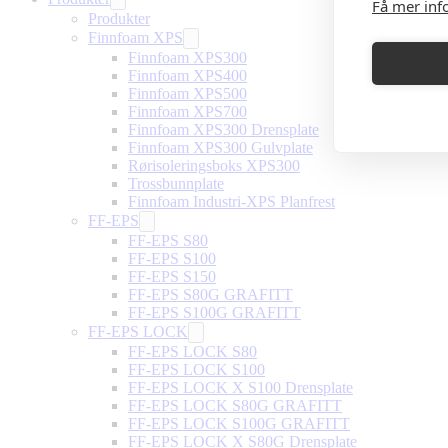
Få mer inf
Produkter
Finnfoam XPS
Finnfoam XPS300
Finnfoam XPS400
Finnfoam XPS500
Finnfoam XPS700
Finnfoam XPS300 Drensplate
Finnfoam XPS300 Gulvplate
Rørisoleringsboks XPS300
Trossbunnplate
Finnfoam Industri-XPS Planfrest
FF-EPS
FF-EPS S80
FF-EPS S100
FF-EPS S150
FF-EPS S80G GRAFITT
FF-EPS S100G GRAFITT
FF-EPS LOCK
FF-EPS LOCK S80
FF-EPS LOCK S100
FF-EPS LOCK X S100 Drensplate
FF-EPS LOCK S80G GRAFITT
FF-EPS LOCK S100G GRAFITT
FF-EPS LOCK X S80G Drensplate