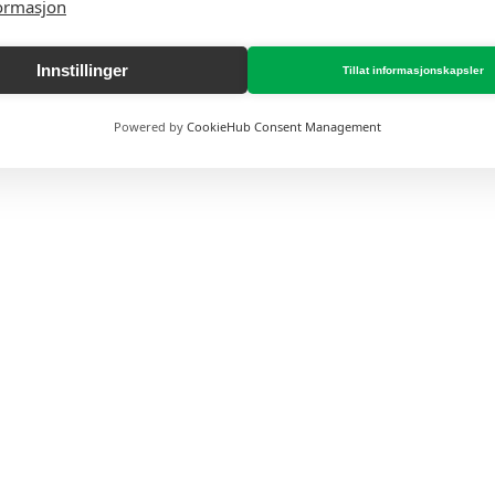
ormasjon
Innstillinger
Tillat informasjonskapsler
Powered by
CookieHub Consent Management