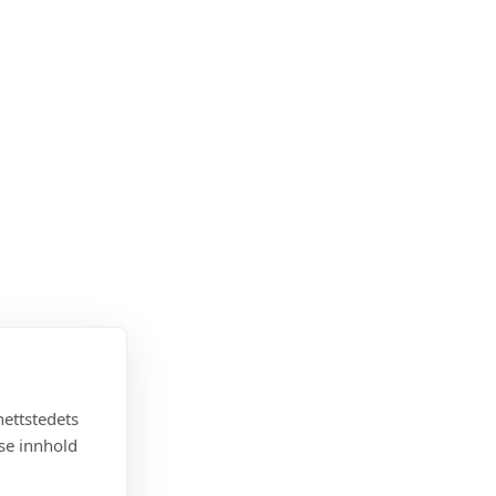
nettstedets
sse innhold