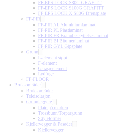
FF-EPS LOCK S80G GRAFITT
FF-EPS LOCK S100G GRAFITT
FF-EPS LOCK X S80G Drensplate
FF-PIR
FF-PIR AL Aluminiumlaminat
FF-PIR PL Plastlaminat
FF-PIR FR Brannbeskyttelseslaminat
FF-PIR BI Bitumenlaminat
FF-PIR GYL Gipsplate
Grunn
L-element støpt
F-element
Garasjeelement
Lydfuge
FF-FLOOR
Bruksområder
Bruksområder
Teleisolasjon
Grunnleggere
Plate på marken
Trossbunn/Torpargrunn
Søyleformer
Kjellervegger & Fasader
Kjellervegger