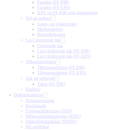
Fasader (FF-PIR)
Fasader (FF-EPS)
XPS og FF-PIR som dampsperre
Vei og anlegg
Gang- og sykkelveier
Markisolasjon
Rørisolerkasser
Lavt skrånende tak
Omvendte tak
Lavt skrånende tak (FF-PIR)
Lavt skrånende tak (FF-EPS)
Tilleggsisolering
Tilleggsisolering (FF-PIR)
Tilleggsisolering (FF-EPS)
Tak og loftsrom
Taket (FF-PIR)
Badstue
Dokumentasjon
Dokumentasjon
Produktark
Ytelseserklæringer (DoP)
Miljøvaredeklarasjoner (EPD)
Sikkerhetsdatablad (MSDS)
M1-sertifikat