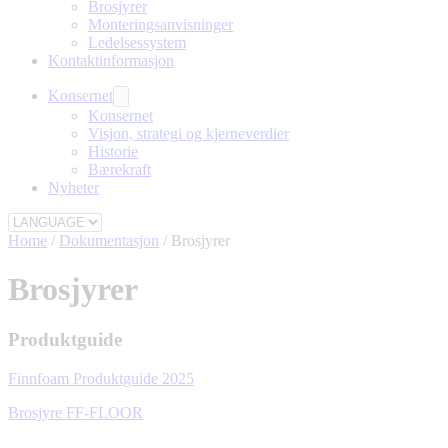
Brosjyrer
Monteringsanvisninger
Ledelsessystem
Kontaktinformasjon
Konsernet
Konsernet
Visjon, strategi og kjerneverdier
Historie
Bærekraft
Nyheter
Home
/
Dokumentasjon
/
Brosjyrer
Brosjyrer
Produktguide
Finnfoam Produktguide 2025
Brosjyre FF-FLOOR