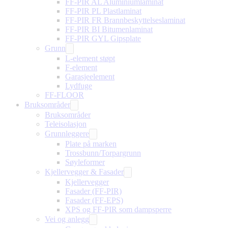
FF-PIR AL Aluminiumlaminat
FF-PIR PL Plastlaminat
FF-PIR FR Brannbeskyttelseslaminat
FF-PIR BI Bitumenlaminat
FF-PIR GYL Gipsplate
Grunn
L-element støpt
F-element
Garasjeelement
Lydfuge
FF-FLOOR
Bruksområder
Bruksområder
Teleisolasjon
Grunnleggere
Plate på marken
Trossbunn/Torpargrunn
Søyleformer
Kjellervegger & Fasader
Kjellervegger
Fasader (FF-PIR)
Fasader (FF-EPS)
XPS og FF-PIR som dampsperre
Vei og anlegg