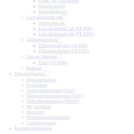
Gang- og sykkelveier
Markisolasjon
Rørisolerkasser
Lavt skrånende tak
Omvendte tak
Lavt skrånende tak (FF-PIR)
Lavt skrånende tak (FF-EPS)
Tilleggsisolering
Tilleggsisolering (FF-PIR)
Tilleggsisolering (FF-EPS)
Tak og loftsrom
Taket (FF-PIR)
Badstue
Dokumentasjon
Dokumentasjon
Produktark
Ytelseserklæringer (DoP)
Miljøvaredeklarasjoner (EPD)
Sikkerhetsdatablad (MSDS)
M1-sertifikat
Brosjyrer
Monteringsanvisninger
Ledelsessystem
Kontaktinformasjon