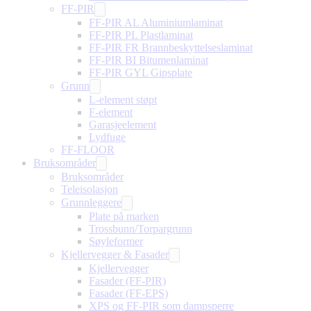
FF-PIR
FF-PIR AL Aluminiumlaminat
FF-PIR PL Plastlaminat
FF-PIR FR Brannbeskyttelseslaminat
FF-PIR BI Bitumenlaminat
FF-PIR GYL Gipsplate
Grunn
L-element støpt
F-element
Garasjeelement
Lydfuge
FF-FLOOR
Bruksområder
Bruksområder
Teleisolasjon
Grunnleggere
Plate på marken
Trossbunn/Torpargrunn
Søyleformer
Kjellervegger & Fasader
Kjellervegger
Fasader (FF-PIR)
Fasader (FF-EPS)
XPS og FF-PIR som dampsperre