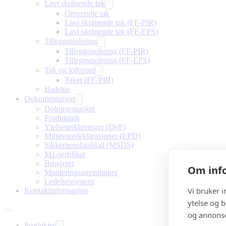
Lavt skrånende tak
Omvendte tak
Lavt skrånende tak (FF-PIR)
Lavt skrånende tak (FF-EPS)
Tilleggsisolering
Tilleggsisolering (FF-PIR)
Tilleggsisolering (FF-EPS)
Tak og loftsrom
Taket (FF-PIR)
Badstue
Dokumentasjon
Dokumentasjon
Produktark
Ytelseserklæringer (DoP)
Miljøvaredeklarasjoner (EPD)
Sikkerhetsdatablad (MSDS)
M1-sertifikat
Brosjyrer
Om info
Monteringsanvisninger
Ledelsessystem
Vi bruker 
Kontaktinformasjon
ytelse og b
og annonse
Produkter