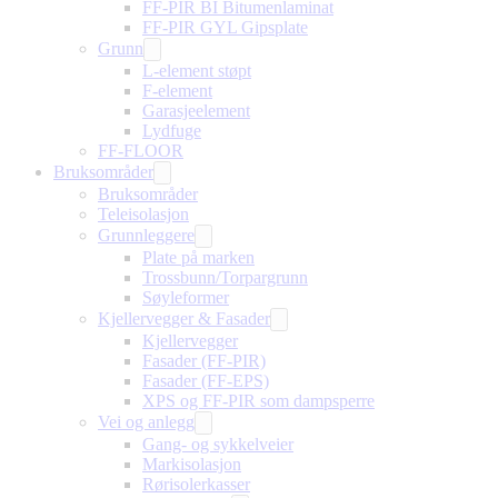
FF-PIR BI Bitumenlaminat
FF-PIR GYL Gipsplate
Grunn
L-element støpt
F-element
Garasjeelement
Lydfuge
FF-FLOOR
Bruksområder
Bruksområder
Teleisolasjon
Grunnleggere
Plate på marken
Trossbunn/Torpargrunn
Søyleformer
Kjellervegger & Fasader
Kjellervegger
Fasader (FF-PIR)
Fasader (FF-EPS)
XPS og FF-PIR som dampsperre
Vei og anlegg
Gang- og sykkelveier
Markisolasjon
Rørisolerkasser