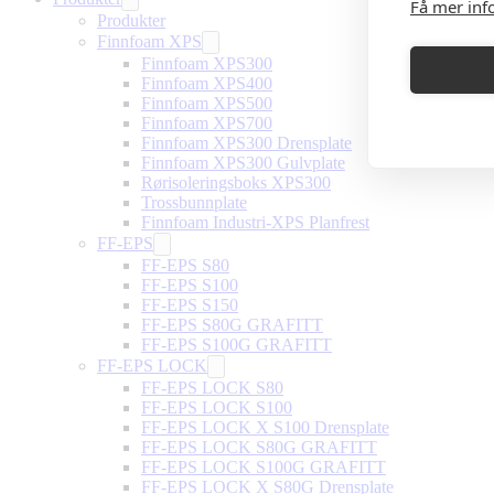
Få mer inf
Produkter
Finnfoam XPS
Finnfoam XPS300
Finnfoam XPS400
Finnfoam XPS500
Finnfoam XPS700
Finnfoam XPS300 Drensplate
Finnfoam XPS300 Gulvplate
Rørisoleringsboks XPS300
Trossbunnplate
Finnfoam Industri-XPS Planfrest
FF-EPS
FF-EPS S80
FF-EPS S100
FF-EPS S150
FF-EPS S80G GRAFITT
FF-EPS S100G GRAFITT
FF-EPS LOCK
FF-EPS LOCK S80
FF-EPS LOCK S100
FF-EPS LOCK X S100 Drensplate
FF-EPS LOCK S80G GRAFITT
FF-EPS LOCK S100G GRAFITT
FF-EPS LOCK X S80G Drensplate