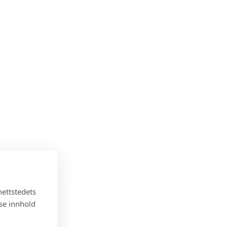
nettstedets
sse innhold