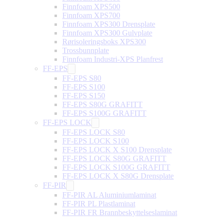
Finnfoam XPS500
Finnfoam XPS700
Finnfoam XPS300 Drensplate
Finnfoam XPS300 Gulvplate
Rørisoleringsboks XPS300
Trossbunnplate
Finnfoam Industri-XPS Planfrest
FF-EPS
FF-EPS S80
FF-EPS S100
FF-EPS S150
FF-EPS S80G GRAFITT
FF-EPS S100G GRAFITT
FF-EPS LOCK
FF-EPS LOCK S80
FF-EPS LOCK S100
FF-EPS LOCK X S100 Drensplate
FF-EPS LOCK S80G GRAFITT
FF-EPS LOCK S100G GRAFITT
FF-EPS LOCK X S80G Drensplate
FF-PIR
FF-PIR AL Aluminiumlaminat
FF-PIR PL Plastlaminat
FF-PIR FR Brannbeskyttelseslaminat