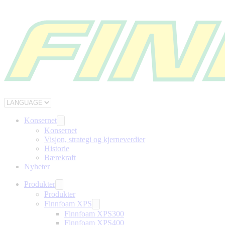
Konsernet
Konsernet
Visjon, strategi og kjerneverdier
Historie
Bærekraft
Nyheter
Produkter
Produkter
Finnfoam XPS
Finnfoam XPS300
Finnfoam XPS400