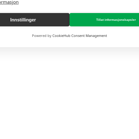
ormasjon
Innstillinger
Tillat informasjonskapsler
Powered by
CookieHub Consent Management