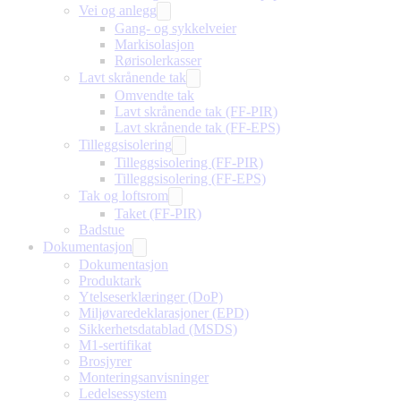
Vei og anlegg
Gang- og sykkelveier
Markisolasjon
Rørisolerkasser
Lavt skrånende tak
Omvendte tak
Lavt skrånende tak (FF-PIR)
Lavt skrånende tak (FF-EPS)
Tilleggsisolering
Tilleggsisolering (FF-PIR)
Tilleggsisolering (FF-EPS)
Tak og loftsrom
Taket (FF-PIR)
Badstue
Dokumentasjon
Dokumentasjon
Produktark
Ytelseserklæringer (DoP)
Miljøvaredeklarasjoner (EPD)
Sikkerhetsdatablad (MSDS)
M1-sertifikat
Brosjyrer
Monteringsanvisninger
Ledelsessystem