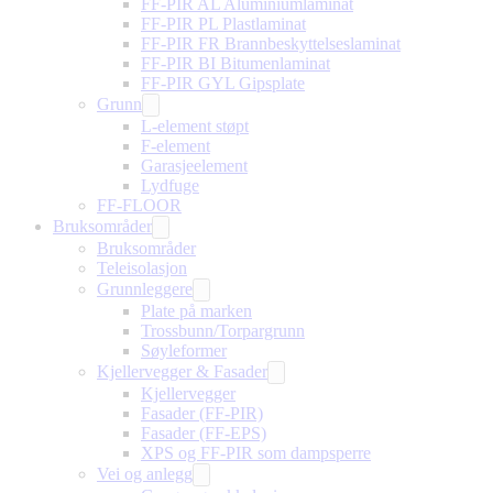
FF-PIR AL Aluminiumlaminat
FF-PIR PL Plastlaminat
FF-PIR FR Brannbeskyttelseslaminat
FF-PIR BI Bitumenlaminat
FF-PIR GYL Gipsplate
Grunn
L-element støpt
F-element
Garasjeelement
Lydfuge
FF-FLOOR
Bruksområder
Bruksområder
Teleisolasjon
Grunnleggere
Plate på marken
Trossbunn/Torpargrunn
Søyleformer
Kjellervegger & Fasader
Kjellervegger
Fasader (FF-PIR)
Fasader (FF-EPS)
XPS og FF-PIR som dampsperre
Vei og anlegg