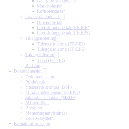
Gang- og sykkelveier
Markisolasjon
Rørisolerkasser
Lavt skrånende tak
Omvendte tak
Lavt skrånende tak (FF-PIR)
Lavt skrånende tak (FF-EPS)
Tilleggsisolering
Tilleggsisolering (FF-PIR)
Tilleggsisolering (FF-EPS)
Tak og loftsrom
Taket (FF-PIR)
Badstue
Dokumentasjon
Dokumentasjon
Produktark
Ytelseserklæringer (DoP)
Miljøvaredeklarasjoner (EPD)
Sikkerhetsdatablad (MSDS)
M1-sertifikat
Brosjyrer
Monteringsanvisninger
Ledelsessystem
Kontaktinformasjon