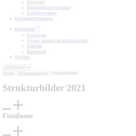
Brosjyrer
Monteringsanvisninger
Ledelsessystem
Kontaktinformasjon
Konsernet
Konsernet
Visjon, strategi og kjerneverdier
Historie
Bærekraft
Nyheter
Home
/
Dokumentasjon
/
Strukturbilder
Strukturbilder 2021
Finnfoam