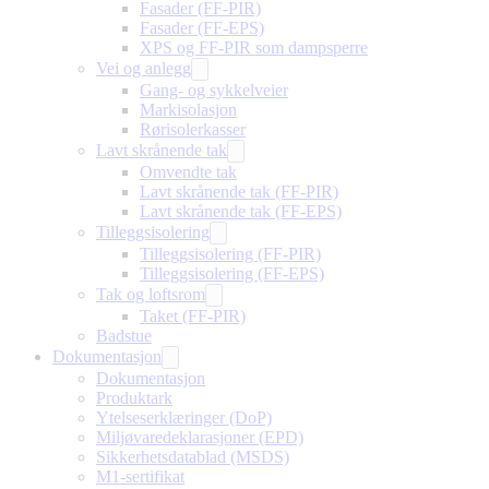
Fasader (FF-PIR)
Fasader (FF-EPS)
XPS og FF-PIR som dampsperre
Vei og anlegg
Gang- og sykkelveier
Markisolasjon
Rørisolerkasser
Lavt skrånende tak
Omvendte tak
Lavt skrånende tak (FF-PIR)
Lavt skrånende tak (FF-EPS)
Tilleggsisolering
Tilleggsisolering (FF-PIR)
Tilleggsisolering (FF-EPS)
Tak og loftsrom
Taket (FF-PIR)
Badstue
Dokumentasjon
Dokumentasjon
Produktark
Ytelseserklæringer (DoP)
Miljøvaredeklarasjoner (EPD)
Sikkerhetsdatablad (MSDS)
M1-sertifikat