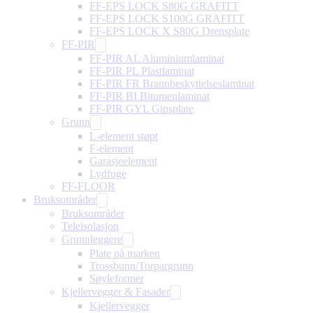
FF-EPS LOCK S80G GRAFITT
FF-EPS LOCK S100G GRAFITT
FF-EPS LOCK X S80G Drensplate
FF-PIR
FF-PIR AL Aluminiumlaminat
FF-PIR PL Plastlaminat
FF-PIR FR Brannbeskyttelseslaminat
FF-PIR BI Bitumenlaminat
FF-PIR GYL Gipsplate
Grunn
L-element støpt
F-element
Garasjeelement
Lydfuge
FF-FLOOR
Bruksområder
Bruksområder
Teleisolasjon
Grunnleggere
Plate på marken
Trossbunn/Torpargrunn
Søyleformer
Kjellervegger & Fasader
Kjellervegger