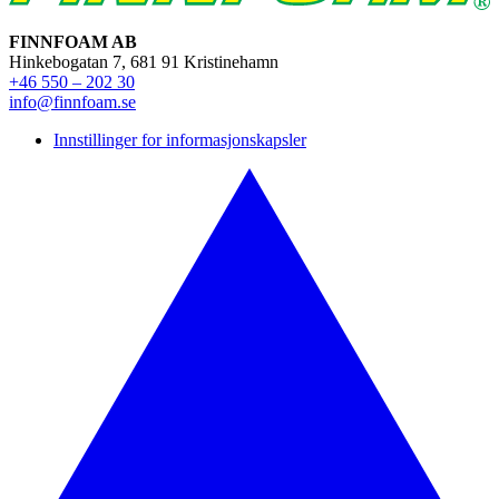
FINNFOAM AB
Hinkebogatan 7, 681 91 Kristinehamn
+46 550 – 202 30
info@finnfoam.se
Innstillinger for informasjonskapsler