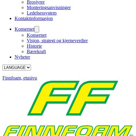
Brosjyrer
Monteringsanvisninger
Ledelsessystem
Kontaktinformasjon
Konsernet
Konsernet
Visjon, strategi og kjerneverdier
Historie
Bærekraft
Nyheter
Finnfoam, etusivu