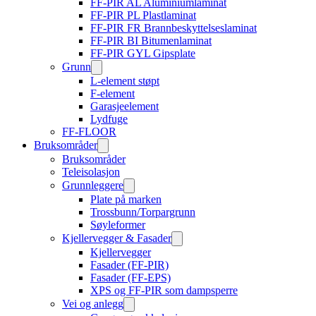
FF-PIR AL Aluminiumlaminat
FF-PIR PL Plastlaminat
FF-PIR FR Brannbeskyttelseslaminat
FF-PIR BI Bitumenlaminat
FF-PIR GYL Gipsplate
Grunn
L-element støpt
F-element
Garasjeelement
Lydfuge
FF-FLOOR
Bruksområder
Bruksområder
Teleisolasjon
Grunnleggere
Plate på marken
Trossbunn/Torpargrunn
Søyleformer
Kjellervegger & Fasader
Kjellervegger
Fasader (FF-PIR)
Fasader (FF-EPS)
XPS og FF-PIR som dampsperre
Vei og anlegg