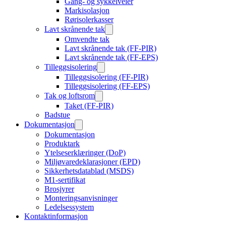
Gang- og sykkelveier
Markisolasjon
Rørisolerkasser
Lavt skrånende tak
Omvendte tak
Lavt skrånende tak (FF-PIR)
Lavt skrånende tak (FF-EPS)
Tilleggsisolering
Tilleggsisolering (FF-PIR)
Tilleggsisolering (FF-EPS)
Tak og loftsrom
Taket (FF-PIR)
Badstue
Dokumentasjon
Dokumentasjon
Produktark
Ytelseserklæringer (DoP)
Miljøvaredeklarasjoner (EPD)
Sikkerhetsdatablad (MSDS)
M1-sertifikat
Brosjyrer
Monteringsanvisninger
Ledelsessystem
Kontaktinformasjon