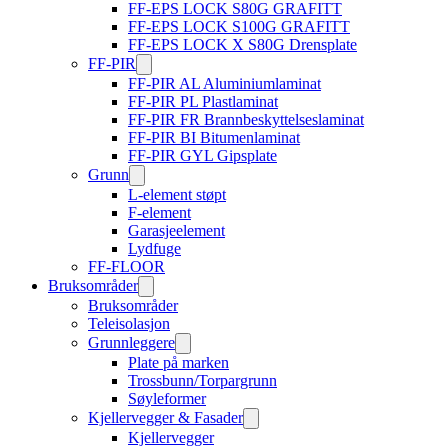
FF-EPS LOCK S80G GRAFITT
FF-EPS LOCK S100G GRAFITT
FF-EPS LOCK X S80G Drensplate
FF-PIR
FF-PIR AL Aluminiumlaminat
FF-PIR PL Plastlaminat
FF-PIR FR Brannbeskyttelseslaminat
FF-PIR BI Bitumenlaminat
FF-PIR GYL Gipsplate
Grunn
L-element støpt
F-element
Garasjeelement
Lydfuge
FF-FLOOR
Bruksområder
Bruksområder
Teleisolasjon
Grunnleggere
Plate på marken
Trossbunn/Torpargrunn
Søyleformer
Kjellervegger & Fasader
Kjellervegger