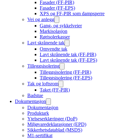
Fasader (FF-PIR)
Fasader (FF-EPS)
XPS og FF-PIR som dampsperre
Vei og anlegg
Gang- og sykkelveier
Markisolasjon
Rørisolerkasser
Lavt skrånende tak
Omvendte tak
Lavt skrånende tak (FF-PIR)
Lavt skrånende tak (FF-EPS)
Tilleggsisolering
Tilleggsisolering (FF-PIR)
Tilleggsisolering (FF-EPS)
Tak og loftsrom
Taket (FF-PIR)
Badstue
Dokumentasjon
Dokumentasjon
Produktark
Ytelseserklæringer (DoP)
Miljøvaredeklarasjoner (EPD)
Sikkerhetsdatablad (MSDS)
M1-sertifikat